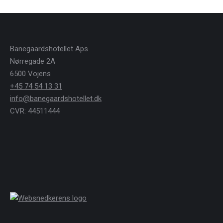
Banegaardshotellet Aps
Nørregade 2A
6500 Vojens
+45 74 54 13 31
info@banegaardshotellet.dk
CVR: 44511444