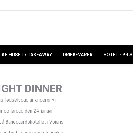
 AF HUSET / TAKEAWAY
DRIKKEVARER
HOTEL - PRI
IGHT DINNER
ns fødselsdag arrangerer vi
r og lørdag den 24. januar
 Banegaardshotellet i Vojens
er op for hyggen med stearinlys