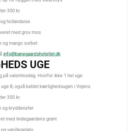
tter 300 kr.
 og hollandaise
rveret med grov mos
e og mango sorbet
på
info@banegaardshotellet.dk
HEDS UGE
g på valentinsdag. Hvorfor ikke 1 hel uge
le uge 8, også kaldet kærlighedsugen i Vojens
tter 300 kr.
e og krydderurter
ret med lindegaardens grønt
n og vanillegelato