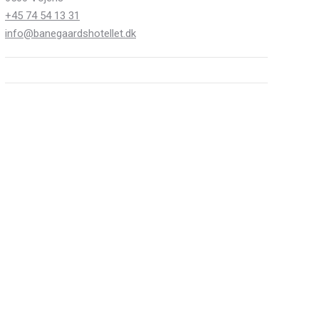
+45 74 54 13 31
info@banegaardshotellet.dk