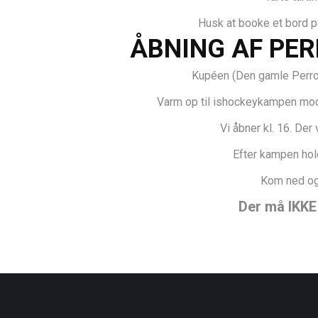
Husk at booke et bord 
ÅBNING AF PER
Kupéen (Den gamle Perron
Varm op til ishockeykampen mod 
Vi åbner kl. 16. Der
Efter kampen holde
Kom ned og
Der må IKKE