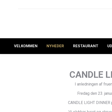
74 54 13 31
Nørregade 2, 6500 Vojens
VELKOMMEN
NYHEDER
RESTAURANT
UD
CANDLE L
I anledningen af frue
Fredag den 23. janua
CANDLE LIGHT DINNER på
Vi slukker lyset og skru