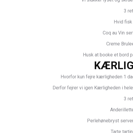
3 re
Hvid fisk
Coq au Vin se
Creme Brule
Husk at booke et bord 
KÆRLIG
Hvorfor kun fejre kærligheden 1 da
Derfor fejrer vi igen Kærligheden i he
3 re
Anderillett
Perlehønebryst serve
Tarte tarti