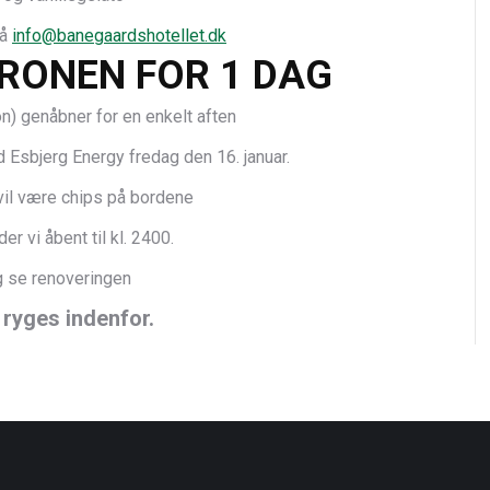
på
info@banegaardshotellet.dk
RONEN FOR 1 DAG
) genåbner for en enkelt aften
Esbjerg Energy fredag den 16. januar.
 vil være chips på bordene
r vi åbent til kl. 2400.
 se renoveringen
 ryges indenfor.